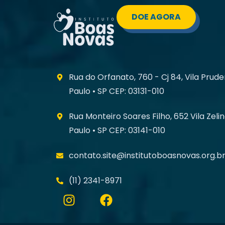
DOE AGORA
Rua do Orfanato, 760 - Cj 84, Vila Prude
Paulo • SP CEP: 03131-010
Rua Monteiro Soares Filho, 652 Vila Zelin
Paulo • SP CEP: 03141-010
contato.site@institutoboasnovas.org.b
(11) 2341-8971